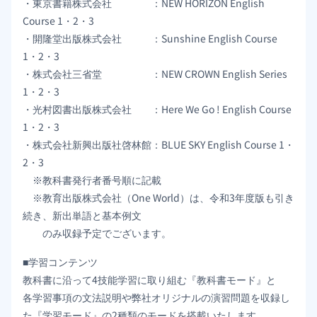
・東京書籍株式会社 ：NEW HORIZON English
Course 1・2・3
・開隆堂出版株式会社 ：Sunshine English Course
1・2・3
・株式会社三省堂 ：NEW CROWN English Series
1・2・3
・光村図書出版株式会社 ：Here We Go ! English Course
1・2・3
・株式会社新興出版社啓林館：BLUE SKY English Course 1・
2・3
※教科書発行者番号順に記載
※教育出版株式会社（One World）は、令和3年度版も引き
続き、新出単語と基本例文
のみ収録予定でございます。
■学習コンテンツ
教科書に沿って4技能学習に取り組む『教科書モード』と
各学習事項の文法説明や弊社オリジナルの演習問題を収録し
た『学習モード』の2種類のモードを搭載いたします。