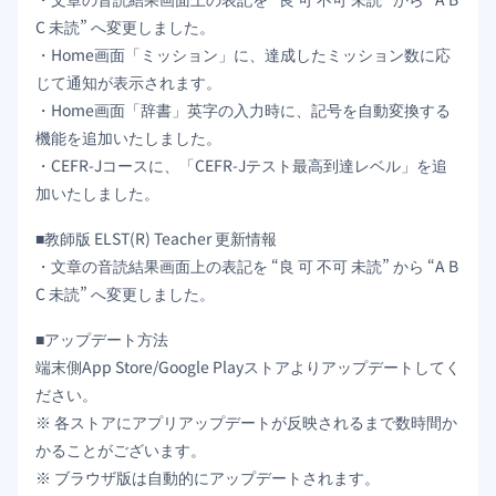
C 未読” へ変更しました。
・Home画面「ミッション」に、達成したミッション数に応
じて通知が表示されます。
・Home画面「辞書」英字の入力時に、記号を自動変換する
機能を追加いたしました。
・CEFR-Jコースに、「CEFR-Jテスト最高到達レベル」を追
加いたしました。
■教師版 ELST(R) Teacher 更新情報
・文章の音読結果画面上の表記を “良 可 不可 未読” から “A B
C 未読” へ変更しました。
■アップデート方法
端末側App Store/Google Playストアよりアップデートしてく
ださい。
※ 各ストアにアプリアップデートが反映されるまで数時間か
かることがございます。
※ ブラウザ版は自動的にアップデートされます。