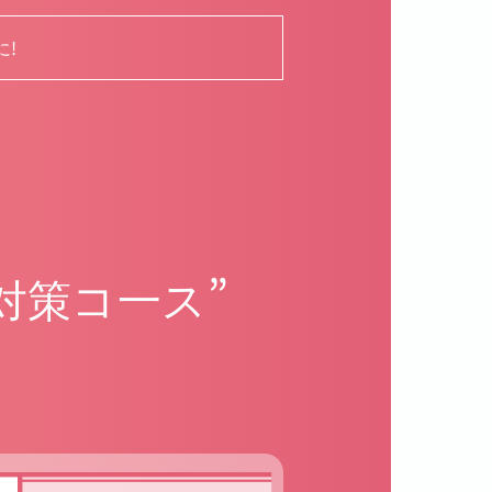
!
対策コ一ス”