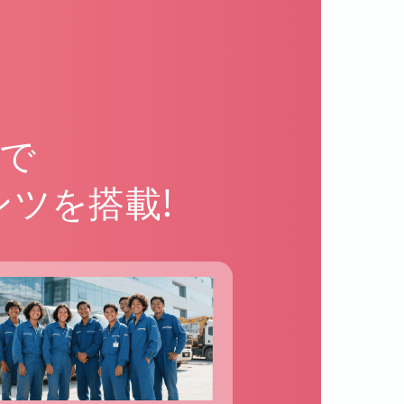
で
ツを搭載!