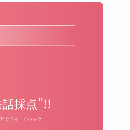
話採点”!!
コアでフィ一ドバック