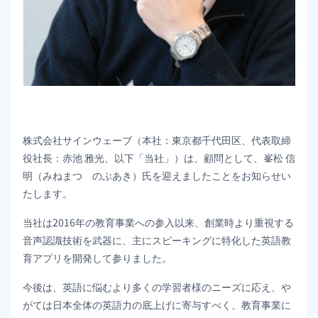
株式会社サインウェーブ（本社：東京都千代田区、代表取締
役社長：赤池 雅光、以下「当社」）は、顧問として、峯松 信
明（みねまつ のぶあき）氏を迎えましたことをお知らせい
たします。
当社は2016年の教育事業への参入以来、創業時より重視する
音声認識技術を武器に、主にスピーキングに特化した英語教
育アプリを開発して参りました。
今後は、英語に悩むより多くの学習者様のニーズに応え、や
がては日本全体の英語力の底上げに寄与すべく、教育事業に